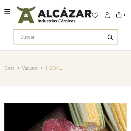
0
Casa
Vacuno
T BONE