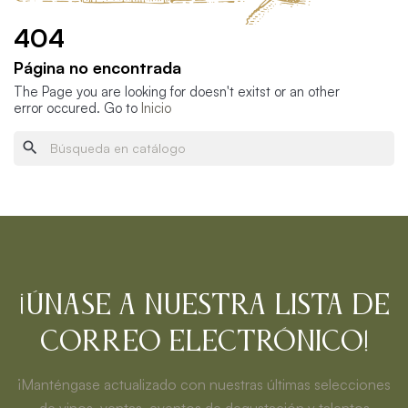
404
Página no encontrada
The Page you are looking for doesn't exitst or an other
error occured. Go to
Inicio
search
¡Únase a nuestra lista de
correo electrónico!
¡Manténgase actualizado con nuestras últimas selecciones
de vinos, ventas, eventos de degustación y talentos