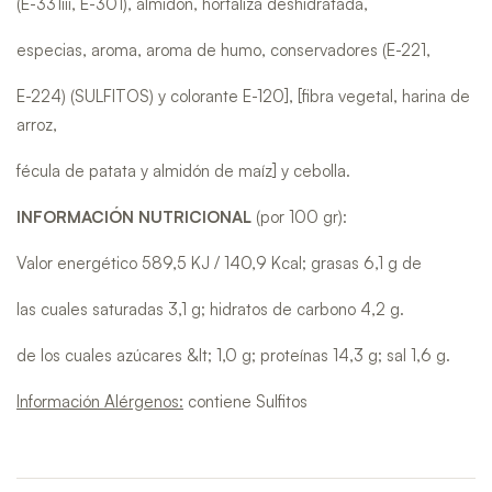
(E-331iii, E-301), almidón, hortaliza deshidratada,
especias, aroma, aroma de humo, conservadores (E-221,
E-224) (SULFITOS) y colorante E-120], [fibra vegetal, harina de
arroz,
fécula de patata y almidón de maíz] y cebolla.
INFORMACIÓN
NUTRICIONAL
(por 100 gr):
Valor energético 589,5 KJ / 140,9 Kcal; grasas 6,1 g de
las cuales saturadas 3,1 g; hidratos de carbono 4,2 g.
de los cuales azúcares &lt; 1,0 g; proteínas 14,3 g; sal 1,6 g.
Información Alérgenos:
contiene Sulfitos